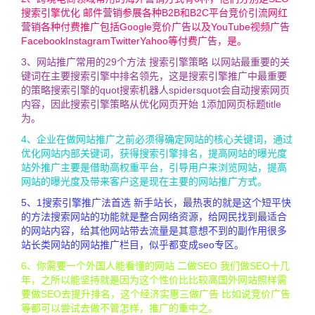
搜索引擎优化 邮件营销参展各种B2B和B2C平台竞价引流网红
营销各种付费推广包括Google竞价广告以及YouTube视频广告
FacebookInstagramTwitterYahoo等付费广告，是。
3、网站推广常用的29个方法 搜索引擎策略 以网站最重要的关
键词在主要搜索引擎中排名领先，这是搜索引擎推广中最重要
的策略搜索引擎的quot搜索机器人spidersquot会自动搜索网页
内容，因此搜索引擎策略从优化网页开始 1添加网页标题title
为。
4、企业在做网站推广之前必须得确定网站的核心关键词，通过
优化网站内部关键词，获得搜索引擎排名，提高网站的曝光度
站外推广主要是借助高权重平台，引导用户来浏览网站，提高
网站的曝光度及带来客户这是现在主要的网站推广方式。
5、1搜索引擎推广法首选 新手站长，最热衷的就是这个短平快
的方法搜索网站的功能就是整合网络资源，给网民找到最适合
的网站内容，给其他网站带去流量是其意想不到的副作用很多
站长类网站的网站推广栏目，似乎都变成seo专区。
6、你需要一个外国人能看懂的网站 二做SEO 我们做SEO十几
年，之所以能坚持就是因为这个性价比比较高国外网站照样需
要做SEO去提升排名，这个经济实惠三做广告 比如说竞价广告
等都可以尝试去做不管怎样，推广的重中之。