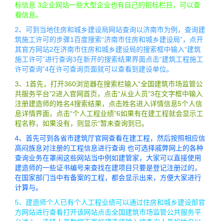
标信息 3企业网站一些大型企业也有自己的招标栏目，可以查
看信息。
2、可到当地住房和城乡建设局网站查询以济南市为例，查询建
筑施工许可的步骤1百度搜索“济南市住房和城乡建设局”，点开
其官方网站2在济南市住房和城乡建设局的搜索框中输入“建筑
施工许可”进行查询3在新开的搜索结果界面点击“建筑工程施工
许可查询”4在许可查询页面就可以查看到建设单位。
3、1首先，打开360浏览器在搜索栏输入“全国建筑市场监管公
共服务平台”2进入官网首页，点击“从业人员”3在文字框中输入
注册建造师的姓名4搜索结果，点击姓名进入详情信息5个人信
息详情界面，点击“个人工程业绩”6如果有在建工程就会显示工
程名称，如果没有，则显示“暂未查询到已。
4、首先可到各省市建筑厅官网查看在建工程，然后按照相应信
高闷族息对注册的工程信息进行查询 也可选择戚弊网上的各种
查询业务在罩闹这些网站当中例如建管家，大家可以直接使用
建造师的一些证书编号来查找在建项目只要是登记注册过的，
在国家部门当中有备案的工程，都会显示出来，方便大家进行
计算与。
5、建造师个人已有个人工程业绩可以通过住房和城乡建设部官
方网站进行查看打开该网站点击全国建筑市场监管公共服务平