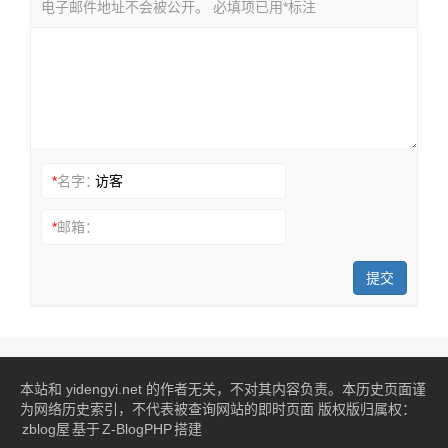
电子邮件地址不会被公开。 必填项已用*标注
*
名字：
*
邮箱：
提交
本站和 yidengyi.net 的作者无关，不对其内容负责。本历史页面谨
为网络历史索引，不代表被查询网站的即时页面 版权版归属权：
zblog屋
基于
Z-BlogPHP
搭建