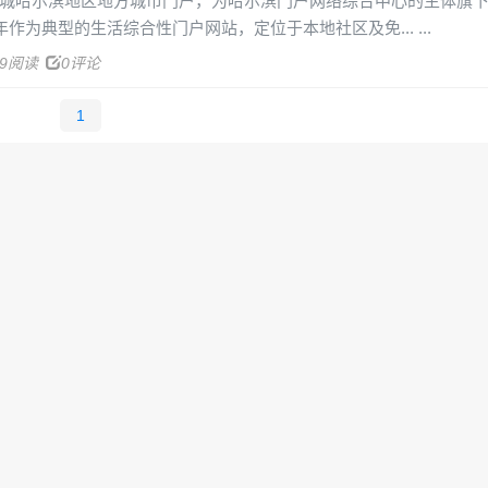
冰城哈尔滨地区地方城市门户，为哈尔滨门户网络综合中心的主体旗
0年作为典型的生活综合性门户网站，定位于本地社区及免...
69阅读
0评论
1