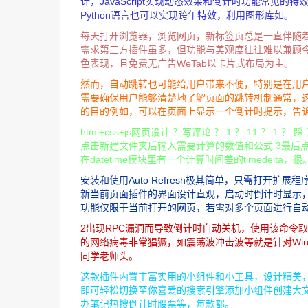
计，JavaScript实现动态效果和倒计时功能常见的特
Python语言也可以实现跨年特效，利用图形库如。
每天打开浏览器，浏览网页，新标签页总是一直伴随
需求第三方插件虽多，但功能与美观度往往难以兼顾今
色表现，且免费无广告WeTab以卡片式布局为主。
然而，自动跳转也可能给用户带来不便，特别是在用
需要确保用户能够清楚地了解页面的跳转机制通常，
的目的例如，可以在页面上显示一个倒计时提示，告
html+css+js网页设计 ？写评论 ？ 1 ？ 11 ？ 
点击新建文件夹后输入需要计算的数值和公式 3最后点
在datetime模块里有一个计算时间差的timedelta，很
安装和使用Auto Refresh极其简单，只需打开
新当前页面插件的界面设计直观，启动时倒计时显示，只需
功能仅限于当前打开的网页，若需对多个页面进行自
2出现RPC漏洞而导致倒计时自动关机，使用该命令取消倒计时
的网络病毒非常猖獗，如震荡波冲击波等就是针对Win
同学老师头。
这款插件内置丰富实用的小组件和小工具，设计精美
即可轻松切换至你喜爱的搜索引擎添加小组件创建大文件
办笔记热搜倒计时股票等，每款都。