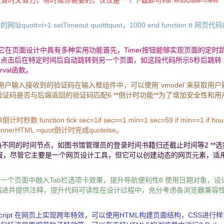
时又省力，有时候你需要的，仅仅是一个下载即可var endDate=new
ot要跳转的网址quott=t+1 setTimeout quotttquot，1000 end function tt 网页
，它在页面设计中具有多种实用功能首先，Timer按钮能够实现页面的定时
可以设置按钮点击后在特定时间后自动跳转到另一个页面，如这段代码所示5秒后跳转
rval函数。
于用户输入接收到的验证码在输入框组件中，可以使用`vmodel`来获取用户
码是否与后端返回的验证码匹配6 **倒计时功能**为了增加安全性和用
unction tick sec=1if sec==1 min=1 sec=59 if min==1 if ho
Clock1innerHTML =quot倒计时完成quotelse。
明确不同的时间节点，如图书馆管理员的登录时间书籍归还截止时间等2 **选
S5来设计海报，尽管它主要是一个网页设计工具，但它可以创建动态的网页元素，适
 一个页面中融入Tab栏选项卡效果，提升导航便利性8 使用日期对象，设
缩进并提供注释，提升代码可读性在设计过程中，充分考虑各浏览器兼容
vaScript 在网页上实现跨年特效，可以使用HTML构建页面结构，CSS进行