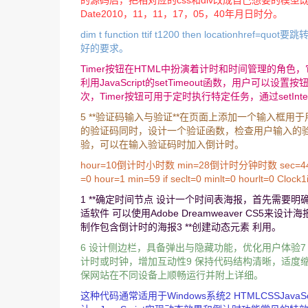
的源码后，把相对应的css和div改成自己想要的模型既省
Date2010，11，11，17，05，40年月日时分。
dim t function ttif t1200 then locationhref=qu
好的要求。
Timer按钮在HTML中扮演着计时和时间管理的角色
利用JavaScript的setTimeout函数，用户
次，Timer按钮可用于定时执行特定任务，通过setInte
5 **验证码输入与验证**在页面上添加一个输入框用
的验证码同时，设计一个验证函数，检查用户输入的验证
验，可以在输入验证码时加入倒计时。
hour=10倒计时小时数 min=28倒计时分钟时数 sec=44倒计时秒数 f
=0 hour=1 min=59 if seclt=0 minlt=0 hourlt=0 
1 **确定时间节点 设计一个时间表海报，首先需要
适软件 可以使用Adobe Dreamweaver C
制作包含倒计时的海报3 **创建动态元素 利用。
6 设计侧边栏，具备弹出与隐藏功能，优化用户体验7
计时或时钟，增加互动性9 保持代码结构清晰，适度
保网站在不同设备上顺畅运行并附上详细。
这种代码通常适用于Windows系统2 HTMLCSSJa