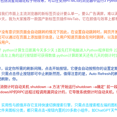
效包括流星雨烟花粒子特效等，可以在支持HTML5的浏览器中运行3 Pytho
着我们市面上主流浏览器的新标签页设计要么单一，要么广告满屏，难以
天，我为大家推荐一款国产新标签页插件WeTab，它在颜值与效率上都
户没有意识到页面会自动跳转的情况下因此，在设置自动跳转时，网页开
这可以通过在页面上添加提示信息，让用户知道页面会在何时跳转，以及
诉用户。
1 ？ 踩 ？python计算生日距离今天多少天 1首先打开电脑进入Python程序软件 
击左上角的运行按钮即可获得数值 python计算距某天还有几天的倒计时
。
扩展程序，设定你所需的刷新间隔，点击开始按钮，它便会自动按照你的设置定
点击停止按钮即可中止刷新然而，值得注意的是，Auto Refresh的
动刷新，你。
自动关机 shutdown –a 方法”开始运行shutdown –a确定” 前一
dowsXP的RPC远程过程调用漏洞设计的，它导致系统倒计时自动关机，
，实用性与颜值并存它支持快速切换搜索引擎，只需点击搜索框左端的图
夹图标分类，都只需点击+按钮内置的20多款小组件，如ChatGPT天