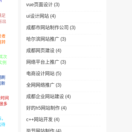
n
vue页面设计
(3)
满足
ui设计网站
(4)
有出
成都市网站制作公司
(3)
发者
哈尔滨网站推广
(3)
跳转
成都网页建设
(4)
2其次
网络平台上推广
(3)
实例
电商设计网站
(5)
期刷
刷新
全网网络推广
(3)
成都企业网站建设
(4)
段时间
很多
好的h5网站制作
(4)
标，
c++网站开发
(4)
气待
毕节网站制作
(4)