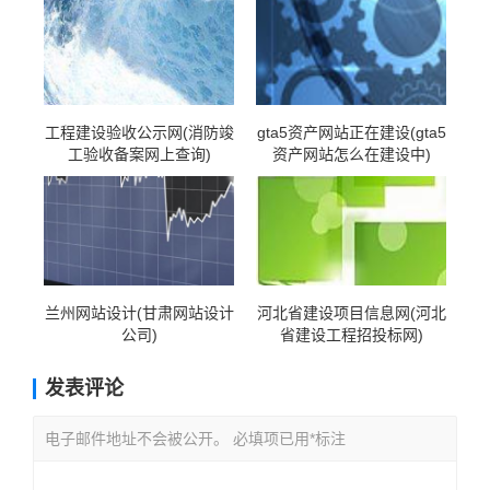
工程建设验收公示网(消防竣
gta5资产网站正在建设(gta5
工验收备案网上查询)
资产网站怎么在建设中)
兰州网站设计(甘肃网站设计
河北省建设项目信息网(河北
公司)
省建设工程招投标网)
发表评论
电子邮件地址不会被公开。 必填项已用*标注