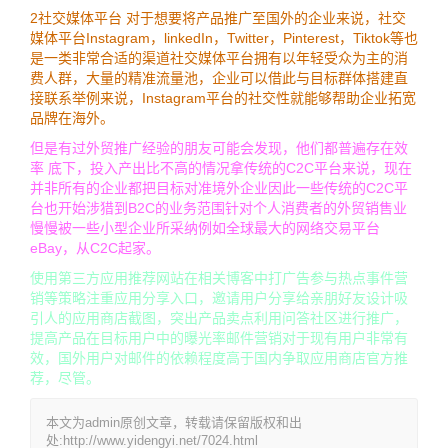
2社交媒体平台 对于想要将产品推广至国外的企业来说，社交
媒体平台Instagram，linkedIn，Twitter，Pinterest，Tiktok等也
是一类非常合适的渠道社交媒体平台拥有以年轻受众为主的消
费人群，大量的精准流量池，企业可以借此与目标群体搭建直
接联系举例来说，Instagram平台的社交性就能够帮助企业拓宽
品牌在海外。
但是有过外贸推广经验的朋友可能会发现，他们都普遍存在效
率 底下，投入产出比不高的情况拿传统的C2C平台来说，现在
并非所有的企业都把目标对准境外企业因此一些传统的C2C平
台也开始涉猎到B2C的业务范围针对个人消费者的外贸销售业
慢慢被一些小型企业所采纳例如全球最大的网络交易平台
eBay，从C2C起家。
使用第三方应用推荐网站在相关博客中打广告参与热点事件营
销等策略注重应用分享入口，邀请用户分享给亲朋好友设计吸
引人的应用商店截图，突出产品卖点利用问答社区进行推广，
提高产品在目标用户中的曝光率邮件营销对于现有用户非常有
效，国外用户对邮件的依赖程度高于国内争取应用商店官方推
荐，尽管。
本文为admin原创文章，转载请保留版权和出
处:http://www.yidengyi.net/7024.html