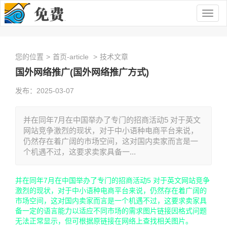
Togg
navig
您的位置
>
首页-article
>
技术文章
国外网络推广(国外网络推广方式)
发布：2025-03-07
并在同年7月在中国举办了专门的招商活动5 对于英文
网站竞争激烈的现状，对于中小语种电商平台来说，
仍然存在着广阔的市场空间，这对国内卖家而言是一
个机遇不过，这要求卖家具备一...
并在同年7月在中国举办了专门的招商活动5 对于英文网站竞争
激烈的现状，对于中小语种电商平台来说，仍然存在着广阔的
市场空间，这对国内卖家而言是一个机遇不过，这要求卖家具
备一定的语言能力以适应不同市场的需求图片链接因格式问题
无法正常显示，但可根据原链接在网络上查找相关图片。