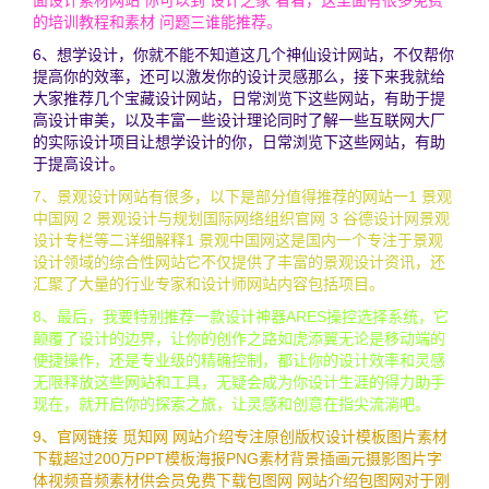
面设计素材网站 你可以到 设计之家 看看，这里面有很多免费
的培训教程和素材 问题三谁能推荐。
6、想学设计，你就不能不知道这几个神仙设计网站，不仅帮你
提高你的效率，还可以激发你的设计灵感那么，接下来我就给
大家推荐几个宝藏设计网站，日常浏览下这些网站，有助于提
高设计审美，以及丰富一些设计理论同时了解一些互联网大厂
的实际设计项目让想学设计的你，日常浏览下这些网站，有助
于提高设计。
7、景观设计网站有很多，以下是部分值得推荐的网站一1 景观
中国网 2 景观设计与规划国际网络组织官网 3 谷德设计网景观
设计专栏等二详细解释1 景观中国网这是国内一个专注于景观
设计领域的综合性网站它不仅提供了丰富的景观设计资讯，还
汇聚了大量的行业专家和设计师网站内容包括项目。
8、最后，我要特别推荐一款设计神器ARES操控选择系统，它
颠覆了设计的边界，让你的创作之路如虎添翼无论是移动端的
便捷操作，还是专业级的精确控制，都让你的设计效率和灵感
无限释放这些网站和工具，无疑会成为你设计生涯的得力助手
现在，就开启你的探索之旅，让灵感和创意在指尖流淌吧。
9、官网链接 觅知网 网站介绍专注原创版权设计模板图片素材
下载超过200万PPT模板海报PNG素材背景插画元摄影图片字
体视频音频素材供会员免费下载包图网 网站介绍包图网对于刚