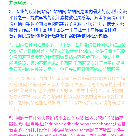
并获取设计。
2、专业的设计网站有1 站酷网 站酷网是国内最大的设计师交流
平台之一，提供丰富的设计素材教程灵感等，涵盖平面设计UI
设计插画等多个领域该网站集合了众多专业设计师，便于交流
和分享作品2 UI中国 UI中国是一个专注于用户界面设计的平
台，提供最新的UI设计趋势教程案例等该网站还包括。
3、国内设计网站有很多，以下是一些知名的设计网站1 红豆设
计网 红豆设计网是国内较大的设计素材网站，提供矢量图PSD
分层图网页模板等设计资源该网站内容更新迅速，种类丰富，
能满足设计师的不同需求2 千图网 千图网是专注于为用户提供
免费素材的在线设计平台，包括矢量图背景图PSD分层图等。
4、20230628 · 百度认证重庆猪八戒网络有限公司官方账号 猪
八戒网 向TA提问 关注 展开全部 平面设计去哪个网站找素材比
较好1菜鸟图库 这个网站里面的设计素材非常齐全，如海报模
板办公文档ui设计高清背景图视频音频等素材这里面都能找到
除此之外网站还能在线抠图，CDR版本转换，可以说能满足设
计师。
5、问题一有什么比较好的平面设计网站 国内比较好的站酷花
瓣视觉中国等等 国外dribbbledribbblebehancebehance还要查
看更多，请打开设计师网站导航haouisdc问题二有哪些好的平