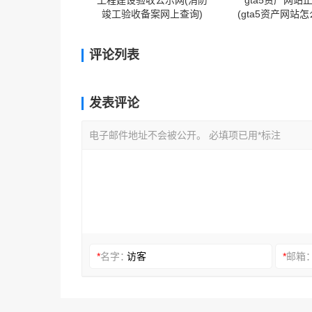
工程建设验收公示网(消防
gta5资产网站
竣工验收备案网上查询)
(gta5资产网站
中)
评论列表
发表评论
电子邮件地址不会被公开。 必填项已用*标注
*
名字：
*
邮箱