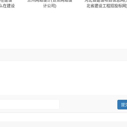
正在建设
兰州网站设计(甘肃网站设
河北省建设项目信息网(
怎么在建设
计公司)
北省建设工程招投标网
：
提