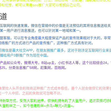
索，还有各种各样的互联网推广方式，但始终有一点就是，靖歌阁始终认为
和链接，都可以算是seo推广大家可以根据自己公司。
道
动互联网的快速发展，微信在营销中的价值是无法预估的其将信息推送给关
对某一用户进行消息推送，也可以针对某一地域和某一。
联盟客服，可以在专业角度最大程度保证产品的宣传效果相对于大的，非常
网络推广的方式进行产品的宣传推广，这种推广方式具有针对。
前微信是最大社交APP，在朋友圈推广最多，这对于刚涉足互联网行业来
播给用户3群推广作为现在中国。
自家产品如公众号，微博大号，B站up主，小红书达人等，这个比较综合24
25，分类信息推广58网，赶集网，百姓网。
，微信里拉人头开会的微商这种推广方式成本极低，是个人就会做但它的效果
这一个人中招，之前的失败就可忽略不计。
一种新型方式，受到大家的追捧，很快的拥有的了大量用户，通过直播巧妙
大量粉丝之一，如今也是粉丝=点击=曝光=流量=。