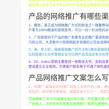
主要百科全书自媒体平台招聘平台等 当然，上网搜
要在网上发布了关于你公司的产品或者品牌相关的内容
产品的网络推广有哪些渠
1、微信，其正成为网络推广方式的新宠之一随着移
户率为100%精准的营销宣传，可以一对一针对性的
2、广告联盟对于产品的推广有着专业的推广渠道和
力的公司，大多数中小型刚刚起步发展的公司会选择
3、亲，早上好，网络营销推广的方法有1微信营销目
比较容易2公众号营销企业可以把产品活动还有文化传
4、23，kolkoc营销主要是找一些粉丝大号，安利
建设建立企业官网，方便客户联系等于开通了绿色通道
产品网络推广文案怎么写
2，IM推广 最常见的IM推广则是上卖茶叶的小妹
极低的，就好像诈骗电话，被骗率是千分之一，但就
四直播推广 如今的直播也是比较火爆，而直播又是
广告植入，达到宣传的效果五微博推广 微博也是拥有